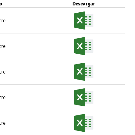
o
Descargar
tre
tre
tre
tre
tre