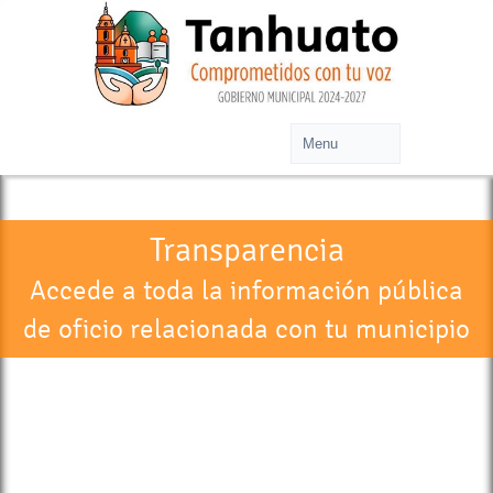
Transparencia
Accede a toda la información pública
de oficio relacionada con tu municipio